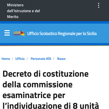
⋮
Ministero
dell'Istruzione e del
Merito
Ufficio Scolastico Regionale per la Sicilia
Home
Ufficio
Personale ATA
News
Decreto di costituzione
della commissione
esaminatrice per
l’individuazione di 8 unità