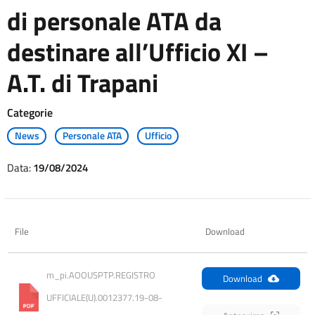
di personale ATA da
destinare all’Ufficio XI –
A.T. di Trapani
Categorie
News
Personale ATA
Ufficio
Data:
19/08/2024
File
Download
m_pi.AOOUSPTP.REGISTRO 
Download
UFFICIALE(U).0012377.19-08-