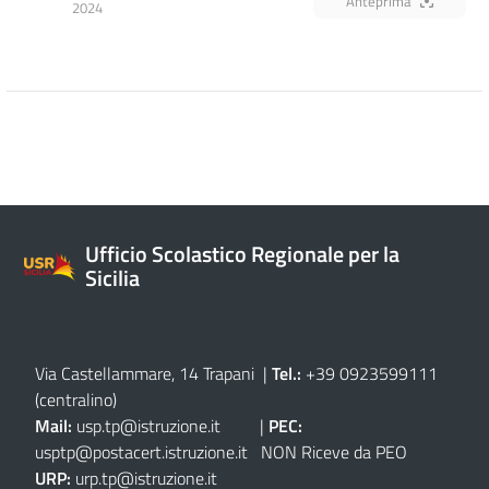
Anteprima
2024
Ufficio Scolastico Regionale per la
Sicilia
Via Castellammare, 14 Trapani
|
Tel.:
+39 0923599111
(centralino)
Mail:
usp.tp@istruzione.it
|
PEC:
usptp@postacert.istruzione.it
NON Riceve da PEO
URP:
urp.tp@istruzione.it