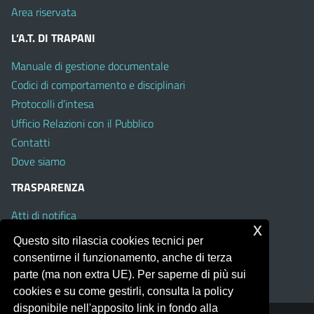
Area riservata
L’A.T. DI TRAPANI
Manuale di gestione documentale
Codici di comportamento e disciplinari
Protocolli d’intesa
Ufficio Relazioni con il Pubblico
Contatti
Dove siamo
TRASPARENZA
Atti di notifica
x
Albo on line
Questo sito rilascia cookies tecnici per
Amministrazione Trasparente
consentirne il funzionamento, anche di terza
Obiettivi di Accessibilità
parte (ma non extra UE). Per saperne di più sui
cookies e su come gestirli, consulta la policy
disponibile nell'apposito link in fondo alla