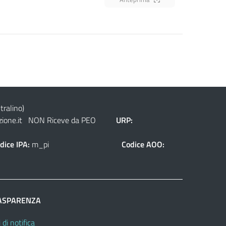
tralino)
ione.it
NON Riceve da PEO
URP:
dice IPA:
m_pi
Codice AOO:
ASPARENZA
 di notifica