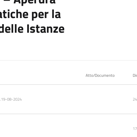
tiche per la
delle Istanze
Atto/Documento
Di
33.19-08-2024
24
17