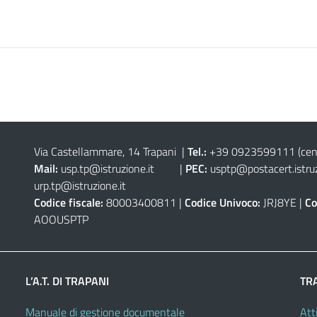
Via Castellammare, 14 Trapani
|
Tel.:
+39 0923599111
(cen
Mail:
usp.tp@istruzione.it
|
PEC:
usptp@postacert.istruz
urp.tp@istruzione.it
Codice fiscale:
80003400811 |
Codice Univoco:
JRJ8YE |
Co
AOOUSPTP
L’A.T. DI TRAPANI
TR
Manuale di gestione documentale
Atti