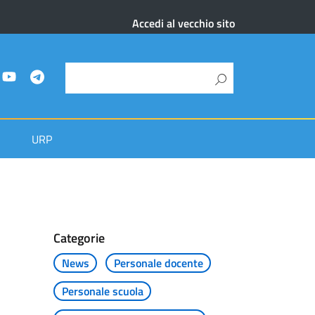
Accedi al vecchio sito
URP
Categorie
News
Personale docente
Personale scuola