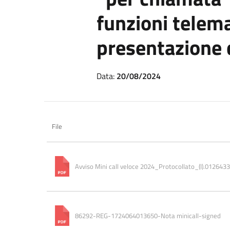
funzioni telema
presentazione 
Data:
20/08/2024
File
Avviso Mini call veloce 2024_Protocollato_(I).01264
86292-REG-1724064013650-Nota minicall-signed