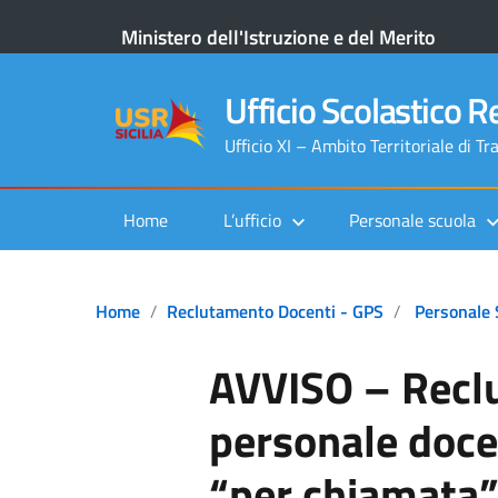
Ministero dell'Istruzione e del Merito
Ufficio Scolastico Re
Ufficio XI – Ambito Territoriale di Tr
Home
L’ufficio
Personale scuola
Home
Reclutamento Docenti - GPS
Personale 
AVVISO – Recl
personale doce
“per chiamata”