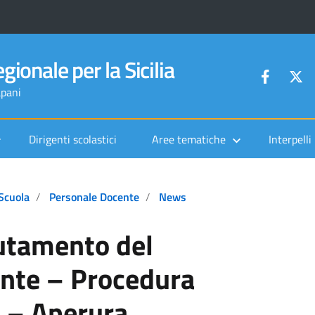
gionale per la Sicilia
apani
Dirigenti scolastici
Aree tematiche
Interpelli
Scuola
Personale Docente
News
utamento del
nte – Procedura
 – Aperura