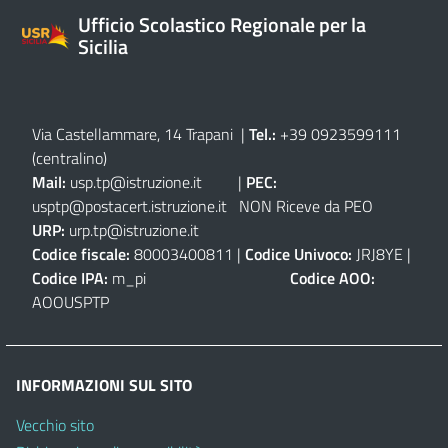
Ufficio Scolastico Regionale per la
Sicilia
Via Castellammare, 14 Trapani
|
Tel.:
+39 0923599111
(centralino)
Mail:
usp.tp@istruzione.it
|
PEC:
usptp@postacert.istruzione.it
NON Riceve da PEO
URP:
urp.tp@istruzione.it
Codice fiscale:
80003400811 |
Codice Univoco:
JRJ8YE |
Codice IPA:
m_pi
Codice AOO:
AOOUSPTP
INFORMAZIONI SUL SITO
Vecchio sito