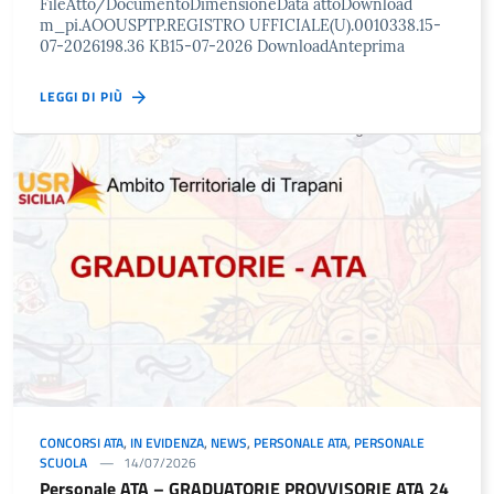
FileAtto/DocumentoDimensioneData attoDownload
m_pi.AOOUSPTP.REGISTRO UFFICIALE(U).0010338.15-
07-2026198.36 KB15-07-2026 DownloadAnteprima
LEGGI DI PIÙ
CONCORSI ATA
,
IN EVIDENZA
,
NEWS
,
PERSONALE ATA
,
PERSONALE
SCUOLA
14/07/2026
Personale ATA – GRADUATORIE PROVVISORIE ATA 24