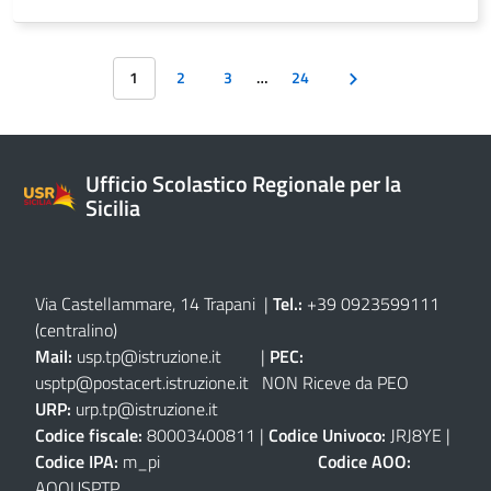
1
2
3
…
24
Ufficio Scolastico Regionale per la
Sicilia
Via Castellammare, 14 Trapani
|
Tel.:
+39 0923599111
(centralino)
Mail:
usp.tp@istruzione.it
|
PEC:
usptp@postacert.istruzione.it
NON Riceve da PEO
URP:
urp.tp@istruzione.it
Codice fiscale:
80003400811 |
Codice Univoco:
JRJ8YE |
Codice IPA:
m_pi
Codice AOO:
AOOUSPTP