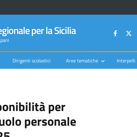
gionale per la Sicilia
apani
Dirigenti scolastici
Aree tematiche
Interpelli
ponibilità per
ruolo personale
25