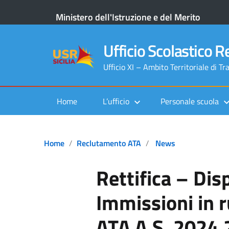
Ministero dell'Istruzione e del Merito
Ufficio Scolastico Re
Ufficio XI – Ambito Territoriale di Tr
Home
L’ufficio
Personale scuola
Home
Reclutamento ATA
News
Rettifica – Dis
Immissioni in 
ATA A.S. 2024.