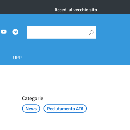
Accedi al vecchio sito
URP
Categorie
News
Reclutamento ATA