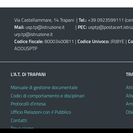
Via Castellammare, 14 Trapani
|
Tel.:
+39 0923599111
(cen
Mail:
usp.tp@istruzione.it
|
PEC:
usptp@postacert.istruz
urp.tp@istruzione.it
Codice fiscale:
80003400811 |
Codice Univoco:
JRJ8YE |
Co
AOOUSPTP
L’A.T. DI TRAPANI
TR
Manuale di gestione documentale
Atti
Codici di comportamento e disciplinari
Alb
Protocolli d’intesa
Amm
Ufficio Relazioni con il Pubblico
Obie
Contatti
Dove siamo