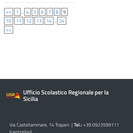
<<
1
...
4
5
6
7
8
9
10
11
12
13
14
...
24
>>
Ufficio Scolastico Regionale per la
Sicilia
Via Castellammare, 14 Trapani
|
Tel.:
+39 0923599111
(centralino)