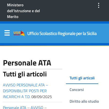
⋮
Ministero
dell'Istruzione e del
Merito
Ufficio Scolastico Regionale per la Sicilia
Personale ATA
Tutti gli articoli
Tutti gli articoli
AVVISO PERSONALE ATA –
Concorsi
DISPONIBILITA’ POSTI PER
INCARICHI A T.D.
08/09/2025
Diritto allo studio
Personale ATA – AVVISO –