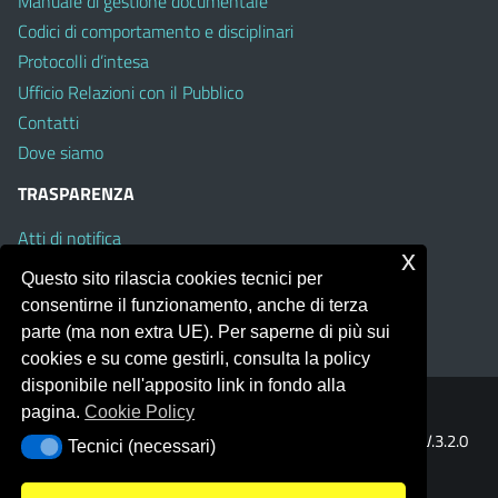
Manuale di gestione documentale
Codici di comportamento e disciplinari
Protocolli d’intesa
Ufficio Relazioni con il Pubblico
Contatti
Dove siamo
TRASPARENZA
Atti di notifica
x
Albo on line
Questo sito rilascia cookies tecnici per
Amministrazione Trasparente
consentirne il funzionamento, anche di terza
Obiettivi di Accessibilità
parte (ma non extra UE). Per saperne di più sui
cookies e su come gestirli, consulta la policy
disponibile nell'apposito link in fondo alla
pagina.
Cookie Policy
Portale realizzato con la piattaforma
Argo Web 4.0
Template Italia configurato sul tema accessibile
EduTheme
V.3.2.0
Tecnici (necessari)
Tecnici (necessari)
(Mizar)