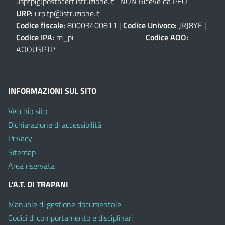
usptp@postacert.istruzione.it
NON Riceve da PEO
URP:
urp.tp@istruzione.it
Codice fiscale:
80003400811 |
Codice Univoco:
JRJ8YE |
Codice IPA:
m_pi
Codice AOO:
AOOUSPTP
INFORMAZIONI SUL SITO
Vecchio sito
Dichiarazione di accessibilità
Privacy
Sitemap
Area riservata
L’A.T. DI TRAPANI
Manuale di gestione documentale
Codici di comportamento e disciplinari