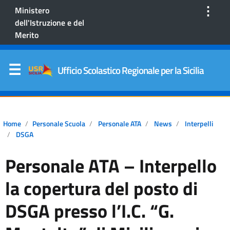
⋮
Ministero
dell'Istruzione e del
Merito
Ufficio Scolastico Regionale per la Sicilia
Home
Personale Scuola
Personale ATA
News
Interpelli
DSGA
Personale ATA – Interpello
la copertura del posto di
DSGA presso l’I.C. “G.