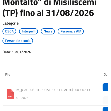
Montalto” di Misiliscemi
(TP) fino al 31/08/2026
Categorie
DSGA
Interpelli
News
Personale ATA
Personale scuola
Data:
13/01/2026
File
Down
m_pi.AOOUSPTP.REGISTRO UFFICIALE(U).0000307.13-
01-2026