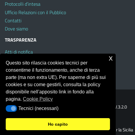
Protocolli d’intesa
Ufficio Relazioni con il Pubblico
Contatti
Dove siamo
TRASPARENZA
Atti di notifica
x
Albo on line
Questo sito rilascia cookies tecnici per
Amministrazione Trasparente
consentirne il funzionamento, anche di terza
Obiettivi di Accessibilità
parte (ma non extra UE). Per saperne di più sui
cookies e su come gestirli, consulta la policy
disponibile nell'apposito link in fondo alla
pagina.
Cookie Policy
Portale realizzato con la piattaforma
Argo Web 4.0
Template Italia configurato sul tema accessibile
EduTheme
V.3.2.0
Tecnici (necessari)
Tecnici (necessari)
(Mizar)
Ho capito
© 2026 Ufficio Scolastico Regionale per la Sicilia