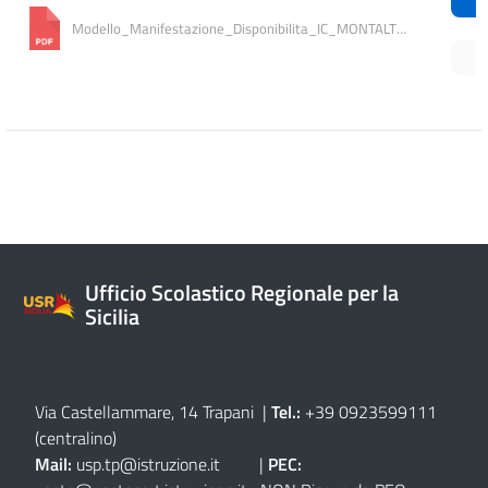
Modello_Manifestazione_Disponibilita_IC_MONTALTO_MISILISCEMI
Ufficio Scolastico Regionale per la
Sicilia
Via Castellammare, 14 Trapani
|
Tel.:
+39 0923599111
(centralino)
Mail:
usp.tp@istruzione.it
|
PEC: