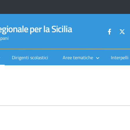
gionale per la Sicilia
apani
Dirigenti scolastici
Aree tematiche
Interpelli