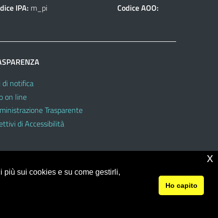
dice IPA:
m_pi
Codice AOO:
ASPARENZA
 di notifica
o on line
inistrazione Trasparente
ttivi di Accessibilità
x
 più sui cookies e su come gestirli,
Ho capito
© 2026 Ufficio Scolastico Regionale per la Sicilia