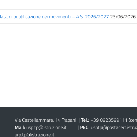
a data di pubblicazione dei movimenti – A.S. 2026/2027
23/06/2026
Via Castellammare, 14 Trapani
|
Tel.:
+39 0923599111
(cen
Mail:
usp.tp@istruzione.it
|
PEC:
usptp@postacert.istruz
urp.tp@istruzione.it