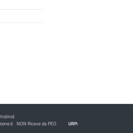
tralino)
ione.it
NON Riceve da PEO
URP: