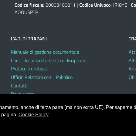
Codice fiscale:
80003400811 |
Codice Univoco:
JRJ8YE |
Co
AOOUSPTP
L’A.T. DI TRAPANI
TR
Manuale di gestione documentale
Atti
Codici di comportamento e disciplinari
Alb
Protocolli d’intesa
Amm
Ufficio Relazioni con il Pubblico
Obie
Contatti
Dove siamo
ionamento, anche di terza parte (ma non extra UE). Per saperne di
a pagina.
Cookie Policy
V.3.2.0 (Mizar)
heme