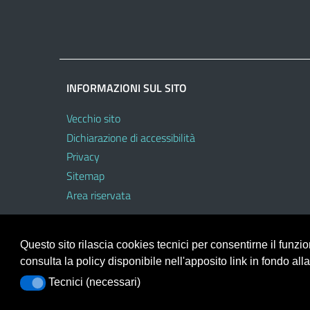
INFORMAZIONI SUL SITO
Vecchio sito
Dichiarazione di accessibilità
Privacy
Sitemap
Area riservata
Questo sito rilascia cookies tecnici per consentirne il funz
consulta la policy disponibile nell'apposito link in fondo all
Portale realizzato con la piattaforma
Argo Web 4.0
Tecnici (necessari)
Tecnici (necessari)
Template Italia configurato sul tema accessibile
EduT