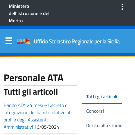
⋮
Ministero
dell'Istruzione e del
Merito
Ufficio Scolastico Regionale per la Sicilia
Personale ATA
Tutti gli articoli
Tutti gli articoli
Bando ATA 24 mesi – Decreto di
Concorsi
integrazione del bando relativo al
profilo degli Assistenti
Diritto allo studio
Amministrativi
16/05/2024