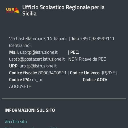
Ufficio Scolastico Regionale per la
Sicilia
Via Castellammare, 14 Trapani
|
Tel.:
+39 0923599111
(centralino)
Mail:
usp.tp@istruzione.it
|
PEC:
usptp@postacert.istruzione.it
NON Riceve da PEO
URP:
urp.tp@istruzione.it
Codice fiscale:
80003400811 |
Codice Univoco:
JRJ8YE |
Codice IPA:
m_pi
Codice AOO:
AOOUSPTP
INFORMAZIONI SUL SITO
Vecchio sito