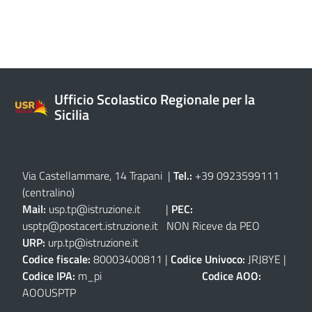
Ufficio Scolastico Regionale per la
Sicilia
Via Castellammare, 14 Trapani
|
Tel.:
+39 0923599111
(centralino)
Mail:
usp.tp@istruzione.it
|
PEC:
usptp@postacert.istruzione.it
NON Riceve da PEO
URP:
urp.tp@istruzione.it
Codice fiscale:
80003400811 |
Codice Univoco:
JRJ8YE |
Codice IPA:
m_pi
Codice AOO:
AOOUSPTP