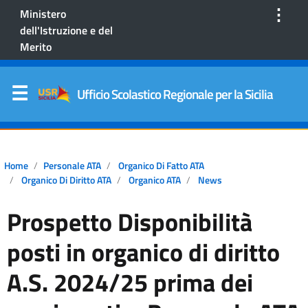
⋮
Ministero
dell'Istruzione e del
Merito
Ufficio Scolastico Regionale per la Sicilia
Home
Personale ATA
Organico Di Fatto ATA
Organico Di Diritto ATA
Organico ATA
News
Prospetto Disponibilità
posti in organico di diritto
A.S. 2024/25 prima dei