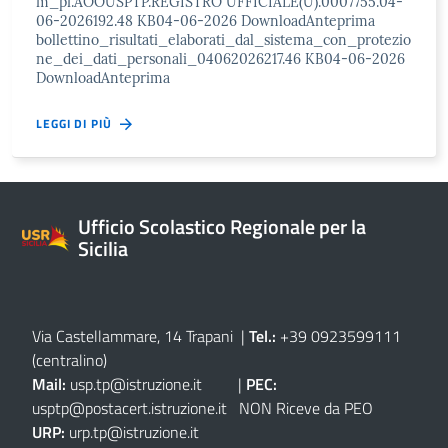
m_pi.AOOUSPTP.REGISTRO UFFICIALE(U).0007755.04-
06-2026192.48 KB04-06-2026 DownloadAnteprima
bollettino_risultati_elaborati_dal_sistema_con_protezio
ne_dei_dati_personali_04062026217.46 KB04-06-2026
DownloadAnteprima
LEGGI DI PIÙ
Ufficio Scolastico Regionale per la
Sicilia
Via Castellammare, 14 Trapani
|
Tel.:
+39 0923599111
(centralino)
Mail:
usp.tp@istruzione.it
|
PEC:
usptp@postacert.istruzione.it
NON Riceve da PEO
URP:
urp.tp@istruzione.it