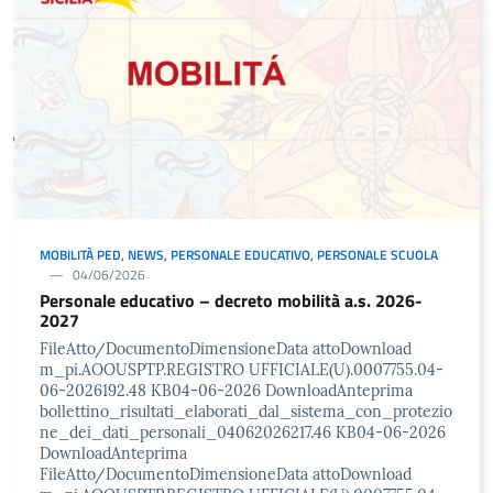
MOBILITÀ PED
,
NEWS
,
PERSONALE EDUCATIVO
,
PERSONALE SCUOLA
04/06/2026
Personale educativo – decreto mobilità a.s. 2026-
2027
FileAtto/DocumentoDimensioneData attoDownload
m_pi.AOOUSPTP.REGISTRO UFFICIALE(U).0007755.04-
06-2026192.48 KB04-06-2026 DownloadAnteprima
bollettino_risultati_elaborati_dal_sistema_con_protezio
ne_dei_dati_personali_04062026217.46 KB04-06-2026
DownloadAnteprima
FileAtto/DocumentoDimensioneData attoDownload