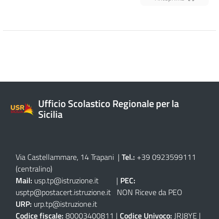
Ufficio Scolastico Regionale per la
Sicilia
Via Castellammare, 14 Trapani
|
Tel.:
+39 0923599111
(centralino)
Mail:
usp.tp@istruzione.it
|
PEC:
usptp@postacert.istruzione.it
NON Riceve da PEO
URP:
urp.tp@istruzione.it
Codice fiscale:
80003400811 |
Codice Univoco:
JRJ8YE |