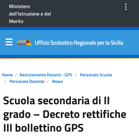
⋮
Ministero
dell'Istruzione e del
Merito
Ufficio Scolastico Regionale per la Sicilia
Home
Reclutamento Docenti - GPS
Personale Scuola
Personale Docente
News
Scuola secondaria di II
grado – Decreto rettifiche
III bollettino GPS