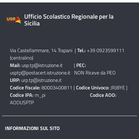
Ufficio Scolastico Regionale per la
Sicilia
Via Castellammare, 14 Trapani
|
Tel.:
+39 0923599111
(centralino)
Mail:
usp.tp@istruzione.it
|
PEC:
usptp@postacert.istruzione.it
NON Riceve da PEO
URP:
urp.tp@istruzione.it
Codice fiscale:
80003400811 |
Codice Univoco:
JRJ8YE |
Codice IPA:
m_pi
Codice AOO:
AOOUSPTP
INFORMAZIONI SUL SITO