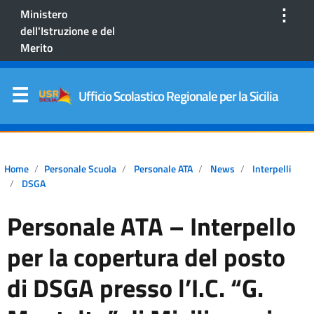
⋮
Ministero
dell'Istruzione e del
Merito
Ufficio Scolastico Regionale per la Sicilia
Home
Personale Scuola
Personale ATA
News
Interpelli
DSGA
Personale ATA – Interpello
per la copertura del posto
di DSGA presso l’I.C. “G.