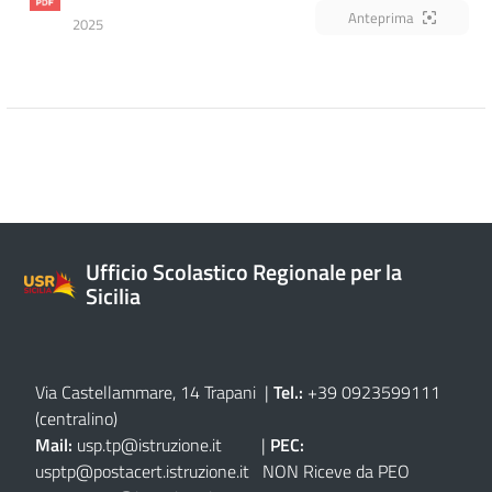
Anteprima
2025
Ufficio Scolastico Regionale per la
Sicilia
Via Castellammare, 14 Trapani
|
Tel.:
+39 0923599111
(centralino)
Mail:
usp.tp@istruzione.it
|
PEC:
usptp@postacert.istruzione.it
NON Riceve da PEO