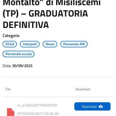
Montalto” di Misiliscemi
(TP) – GRADUATORIA
DEFINITIVA
Categorie
DSGA
Interpelli
News
Personale ATA
Personale scuola
Data:
30/09/2025
File
Download
m_pi.AOOUSPTP.REGISTRO 
Download
UFFICIALE(U).0017120.30-09-