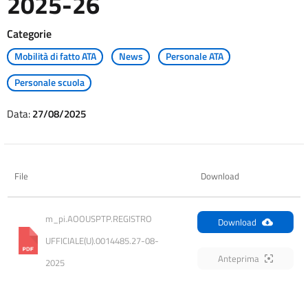
2025-26
Categorie
Mobilità di fatto ATA
News
Personale ATA
Personale scuola
Data:
27/08/2025
File
Download
m_pi.AOOUSPTP.REGISTRO 
Download
UFFICIALE(U).0014485.27-08-
Anteprima
2025