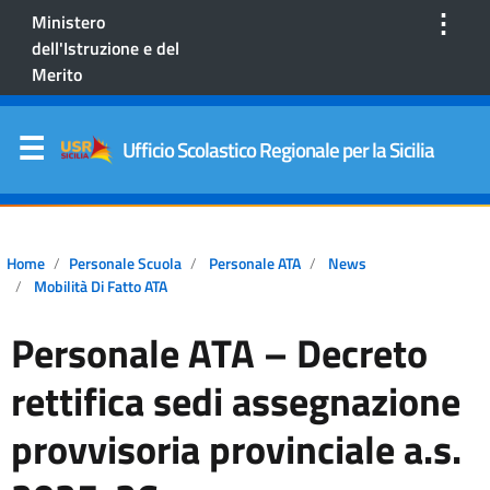
⋮
Ministero
dell'Istruzione e del
Merito
Ufficio Scolastico Regionale per la Sicilia
Home
Personale Scuola
Personale ATA
News
Mobilità Di Fatto ATA
Personale ATA – Decreto
rettifica sedi assegnazione
provvisoria provinciale a.s.