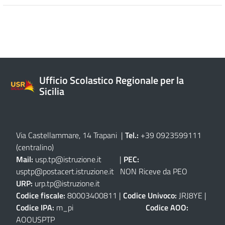
Ufficio Scolastico Regionale per la
Sicilia
Via Castellammare, 14 Trapani
|
Tel.:
+39 0923599111
(centralino)
Mail:
usp.tp@istruzione.it
|
PEC:
usptp@postacert.istruzione.it
NON Riceve da PEO
URP:
urp.tp@istruzione.it
Codice fiscale:
80003400811 |
Codice Univoco:
JRJ8YE |
Codice IPA:
m_pi
Codice AOO:
AOOUSPTP