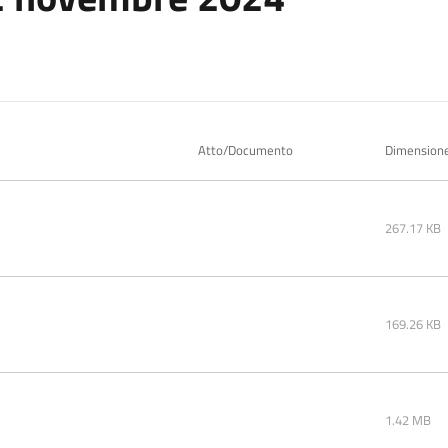
Atto/Documento
Dimension
267.17 KB
169.26 KB
1.42 MB