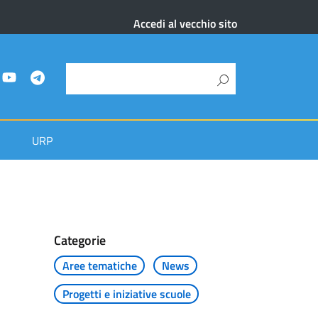
Accedi al vecchio sito
URP
Categorie
Aree tematiche
News
Progetti e iniziative scuole