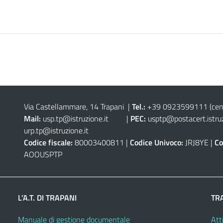
Via Castellammare, 14 Trapani
|
Tel.:
+39 0923599111
(cen
Mail:
usp.tp@istruzione.it
|
PEC:
usptp@postacert.istruz
urp.tp@istruzione.it
Codice fiscale:
80003400811 |
Codice Univoco:
JRJ8YE |
Co
AOOUSPTP
L’A.T. DI TRAPANI
TR
Manuale di gestione documentale
Atti