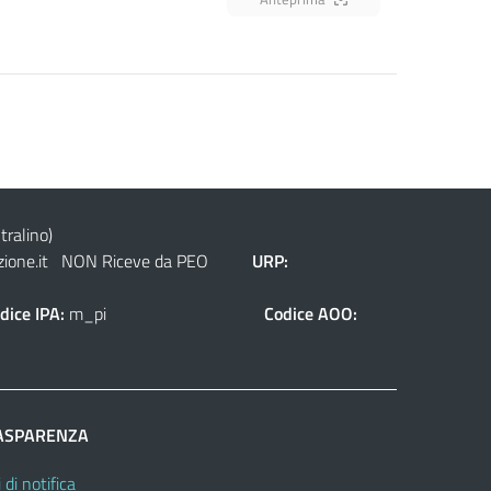
tralino)
ione.it
NON Riceve da PEO
URP:
dice IPA:
m_pi
Codice AOO:
ASPARENZA
 di notifica