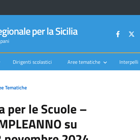
gionale per la Sicilia
apani
Dirigenti scolastici
Aree tematiche
Interpelli
ee Tematiche
a per le Scuole –
COMPLEANNO su
2 novembre 2024