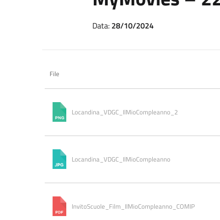
Data:
28/10/2024
File
Locandina_VDGC_IlMioCompleanno_2
Locandina_VDGC_IlMioCompleanno
InvitoScuole_Film_IlMioCompleanno_COMIP