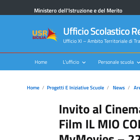
Ministero dell'Istruzione e del Merito
Ufficio Scolastico Re
Ufficio XI – Ambito Territoriale di Tr
Home
L’ufficio
Personale scuola
Home
Progetti E Iniziative Scuole
News
Ar
Invito al Cinem
Film IL MIO 
MyMovies – 2