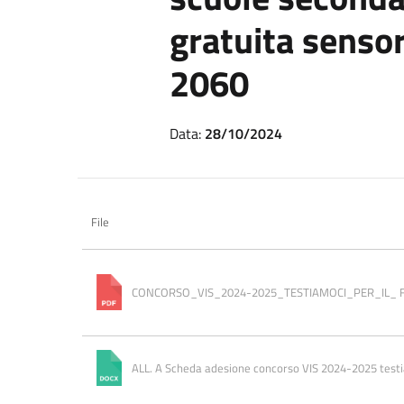
gratuita sensor
2060
Data:
28/10/2024
File
CONCORSO_VIS_2024-2025_TESTIAMOCI_PER_IL_ 
ALL. A Scheda adesione concorso VIS 2024-2025 test