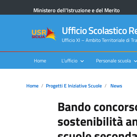
Ministero dell'Istruzione e del Merito
Ufficio Scolastico Re
Ufficio XI – Ambito Territoriale di Tr
Home
L’ufficio
Personale scuola
Home
Progetti E Iniziative Scuole
News
Bando concorso
sostenibilità a
scuole seconda