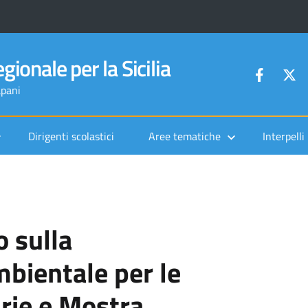
gionale per la Sicilia
apani
Dirigenti scolastici
Aree tematiche
Interpelli
 sulla
mbientale per le
rie e Mostra