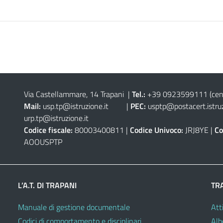
Via Castellammare, 14 Trapani
|
Tel.:
+39 0923599111
(cen
Mail:
usp.tp@istruzione.it
|
PEC:
usptp@postacert.istruz
urp.tp@istruzione.it
Codice fiscale:
80003400811 |
Codice Univoco:
JRJ8YE |
Co
AOOUSPTP
L’A.T. DI TRAPANI
TR
Manuale di gestione documentale
Atti
Codici di comportamento e disciplinari
Alb