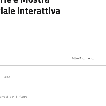
iale interattiva
Atto/Documento
FUTURO
iamoci_per_il_futuro