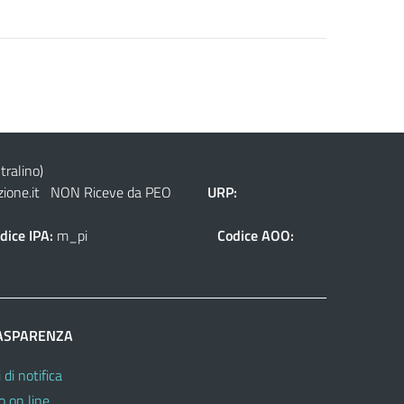
tralino)
ione.it
NON Riceve da PEO
URP:
dice IPA:
m_pi
Codice AOO:
ASPARENZA
 di notifica
o on line