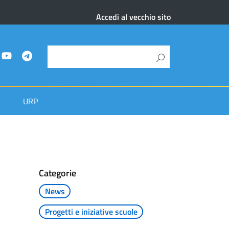
Accedi al vecchio sito
URP
Categorie
News
Progetti e iniziative scuole