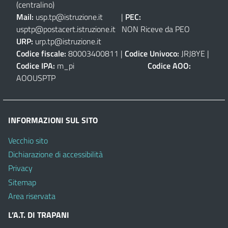
(centralino)
Mail:
usp.tp@istruzione.it
|
PEC:
usptp@postacert.istruzione.it
NON Riceve da PEO
URP:
urp.tp@istruzione.it
Codice fiscale:
80003400811 |
Codice Univoco:
JRJ8YE |
Codice IPA:
m_pi
Codice AOO:
AOOUSPTP
INFORMAZIONI SUL SITO
Vecchio sito
Dichiarazione di accessibilità
Privacy
Sitemap
Area riservata
L’A.T. DI TRAPANI