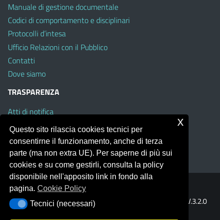
Manuale di gestione documentale
Codici di comportamento e disciplinari
Protocolli d’intesa
Ufficio Relazioni con il Pubblico
Contatti
Dove siamo
TRASPARENZA
Atti di notifica
x
Albo on line
Questo sito rilascia cookies tecnici per
Amministrazione Trasparente
consentirne il funzionamento, anche di terza
Obiettivi di Accessibilità
parte (ma non extra UE). Per saperne di più sui
cookies e su come gestirli, consulta la policy
disponibile nell'apposito link in fondo alla
pagina.
Cookie Policy
Portale realizzato con la piattaforma
Argo Web 4.0
Template Italia configurato sul tema accessibile
EduTheme
V.3.2.0
Tecnici (necessari)
Tecnici (necessari)
(Mizar)