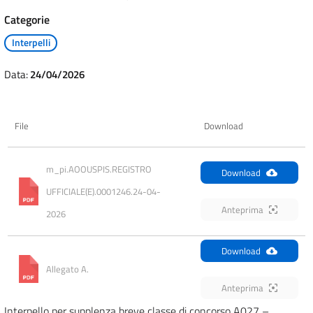
Categorie
Interpelli
Data:
24/04/2026
File
Download
m_pi.AOOUSPIS.REGISTRO 
Download
UFFICIALE(E).0001246.24-04-
Anteprima
2026
Download
Allegato A.
Anteprima
Interpello per supplenza breve classe di concorso A027 –