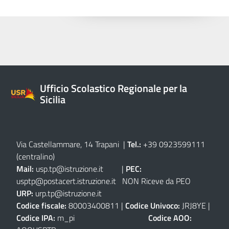
Ufficio Scolastico Regionale per la
Sicilia
Via Castellammare, 14 Trapani
|
Tel.:
+39 0923599111
(centralino)
Mail:
usp.tp@istruzione.it
|
PEC:
usptp@postacert.istruzione.it
NON Riceve da PEO
URP:
urp.tp@istruzione.it
Codice fiscale:
80003400811 |
Codice Univoco:
JRJ8YE |
Codice IPA:
m_pi
Codice AOO: