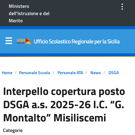
⋮
Ministero
dell'Istruzione e del
Merito
Ufficio Scolastico Regionale per la Sicilia
Home
Personale Scuola
Personale ATA
News
DSGA
Interpello copertura posto
DSGA a.s. 2025-26 I.C. “G.
Montalto” Misiliscemi
Categorie