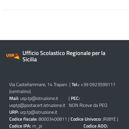
Ufficio Scolastico Regionale per la
Sicilia
Via Castellammare, 14 Trapani
|
Tel.:
+39 0923599111
(centralino)
Mail:
usp.tp@istruzione.it
|
PEC:
usptp@postacert.istruzione.it
NON Riceve da PEO
URP:
urp.tp@istruzione.it
Codice fiscale:
80003400811 |
Codice Univoco:
JRJ8YE |
Codice IPA:
m_pi
Codice AOO: