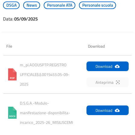
DSGA
News
Personale ATA
Personale scuola
Data:
05/09/2025
File
Download
m_pi.AOOUSPTP.REGISTRO 
Download
UFFICIALE(U).0015453.05-09-
Anteprima
2025
D.S.G.A.-Modulo-
Download
manifestazione-disponibilita-
incarico_2025-26_MISILISCEMI