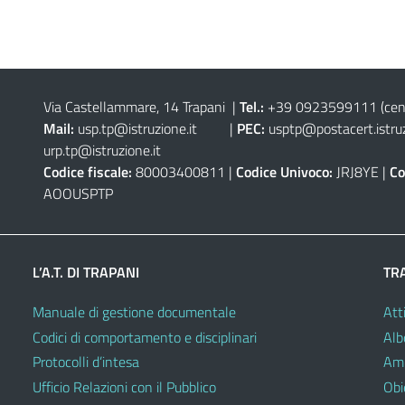
Via Castellammare, 14 Trapani
|
Tel.:
+39 0923599111
(cen
Mail:
usp.tp@istruzione.it
|
PEC:
usptp@postacert.istruz
urp.tp@istruzione.it
Codice fiscale:
80003400811 |
Codice Univoco:
JRJ8YE |
Co
AOOUSPTP
L’A.T. DI TRAPANI
TR
Manuale di gestione documentale
Atti
Codici di comportamento e disciplinari
Alb
Protocolli d’intesa
Amm
Ufficio Relazioni con il Pubblico
Obie