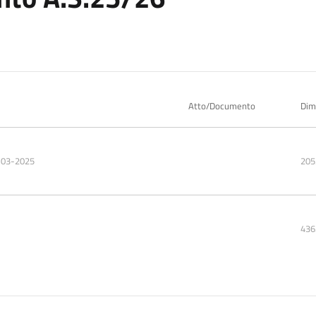
Atto/Documento
Dim
-03-2025
205
436