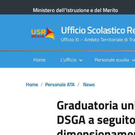
Ministero dell'Istruzione e del Merito
Ufficio Scolastico Re
Ufficio XI – Ambito Territoriale di Tr
Home
L’ufficio
Personale scuola
Home
Personale ATA
News
Graduatoria un
DSGA a seguito
dimensionamen