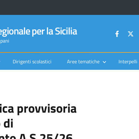
gionale per la Sicilia
apani
Dirigenti scolastici
Aree tematiche
Interpelli
ica provvisoria
 di
to A.S.25/­26