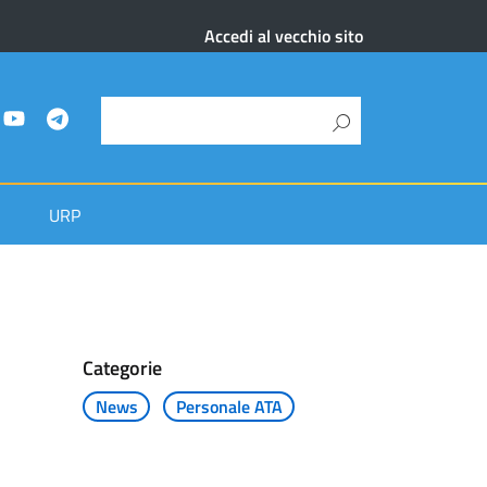
Accedi al vecchio sito
URP
Categorie
News
Personale ATA