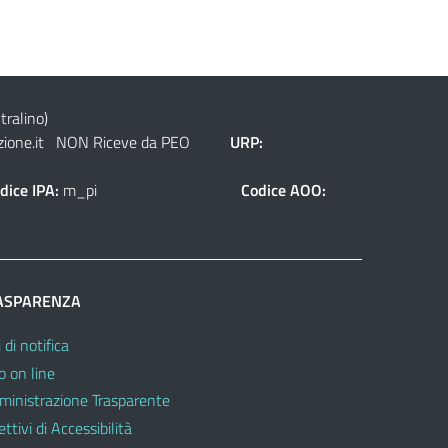
tralino)
ione.it
NON Riceve da PEO
URP:
dice IPA:
m_pi
Codice AOO:
ASPARENZA
 di notifica
o on line
inistrazione Trasparente
ttivi di Accessibilità