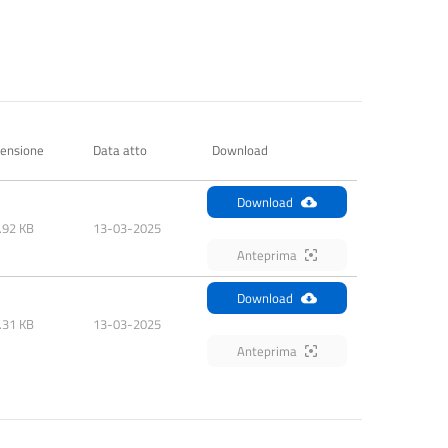
ensione
Data atto
Download
Download
.92 KB
13-03-2025
Anteprima
Download
.31 KB
13-03-2025
Anteprima