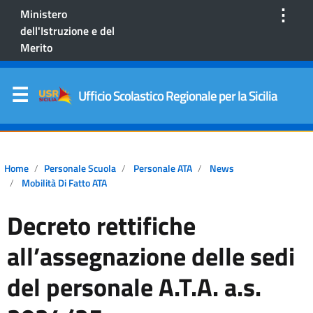
⋮
Ministero
dell'Istruzione e del
Merito
Ufficio Scolastico Regionale per la Sicilia
Home
Personale Scuola
Personale ATA
News
Mobilità Di Fatto ATA
Decreto rettifiche
all’assegnazione delle sedi
del personale A.T.A. a.s.