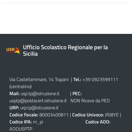
Ufficio Scolastico Regionale per la
Sicilia
Via Castellammare, 14 Trapani
|
Tel.:
+39 0923599111
(centralino)
Mail:
usp.tp@istruzione.it
|
PEC:
usptp@postacert.istruzione.it
NON Riceve da PEO
URP:
urp.tp@istruzione.it
Codice fiscale:
80003400811 |
Codice Univoco:
JRJ8YE |
Codice IPA:
m_pi
Codice AOO:
AOOUSPTP