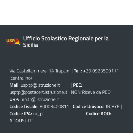
Ufficio Scolastico Regionale per la
Sicilia
Via Castellammare, 14 Trapani
|
Tel.:
+39 0923599111
(centralino)
Mail:
usp.tp@istruzione.it
|
PEC:
usptp@postacert.istruzione.it
NON Riceve da PEO
URP:
urp.tp@istruzione.it
Codice fiscale:
80003400811 |
Codice Univoco:
JRJ8YE |
Codice IPA:
m_pi
Codice AOO:
AOOUSPTP