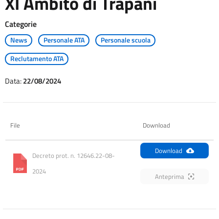
XI Ambito di Trapani
Categorie
News
Personale ATA
Personale scuola
Reclutamento ATA
Data:
22/08/2024
File
Download
Download
Decreto prot. n. 12646.22-08-
2024
Anteprima