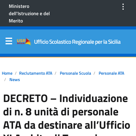
⋮
Ministero
dell'Istruzione e del
Merito
Ufficio Scolastico Regionale per la Sicilia
Home
Reclutamento ATA
Personale Scuola
Personale ATA
News
DECRETO – Individuazione
di n. 8 unità di personale
ATA da destinare all’Ufficio