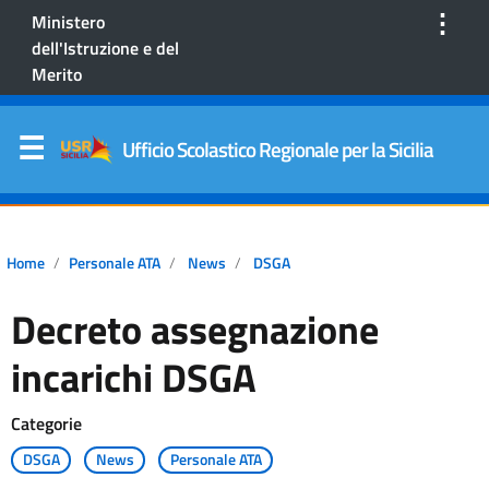
⋮
Ministero
dell'Istruzione e del
Merito
Ufficio Scolastico Regionale per la Sicilia
Home
Personale ATA
News
DSGA
Decreto assegnazione
incarichi DSGA
Categorie
DSGA
News
Personale ATA