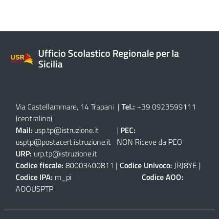
Ufficio Scolastico Regionale per la
Sicilia
Via Castellammare, 14 Trapani
|
Tel.:
+39 0923599111
(centralino)
Mail:
usp.tp@istruzione.it
|
PEC:
usptp@postacert.istruzione.it
NON Riceve da PEO
URP:
urp.tp@istruzione.it
Codice fiscale:
80003400811 |
Codice Univoco:
JRJ8YE |
Codice IPA:
m_pi
Codice AOO:
AOOUSPTP