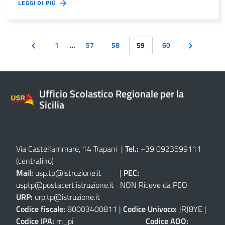
LEGGI DI PIÙ
1
…
57
58
59
60
Ufficio Scolastico Regionale per la
Sicilia
Via Castellammare, 14 Trapani
|
Tel.:
+39 0923599111
(centralino)
Mail:
usp.tp@istruzione.it
|
PEC:
usptp@postacert.istruzione.it
NON Riceve da PEO
URP:
urp.tp@istruzione.it
Codice fiscale:
80003400811 |
Codice Univoco:
JRJ8YE |
Codice IPA:
m_pi
Codice AOO: