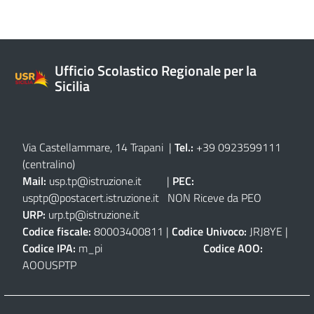
Ufficio Scolastico Regionale per la
Sicilia
Via Castellammare, 14 Trapani
|
Tel.:
+39 0923599111
(centralino)
Mail:
usp.tp@istruzione.it
|
PEC:
usptp@postacert.istruzione.it
NON Riceve da PEO
URP:
urp.tp@istruzione.it
Codice fiscale:
80003400811 |
Codice Univoco:
JRJ8YE |
Codice IPA:
m_pi
Codice AOO:
AOOUSPTP