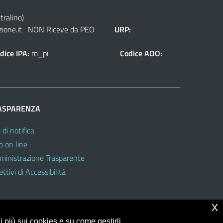
tralino)
ione.it
NON Riceve da PEO
URP:
dice IPA:
m_pi
Codice AOO:
ASPARENZA
 di notifica
o on line
inistrazione Trasparente
ttivi di Accessibilità
x
 più sui cookies e su come gestirli,