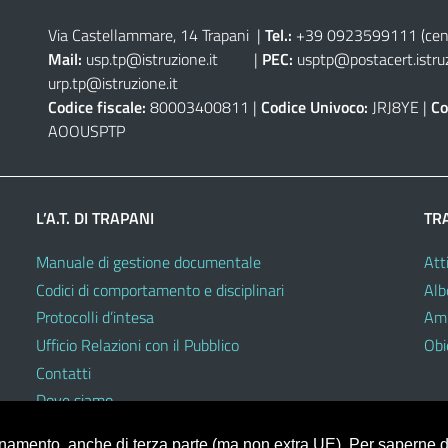
Via Castellammare, 14 Trapani
|
Tel.:
+39 0923599111
(cen
Mail:
usp.tp@istruzione.it
|
PEC:
usptp@postacert.istruz
urp.tp@istruzione.it
Codice fiscale:
80003400811 |
Codice Univoco:
JRJ8YE |
Co
AOOUSPTP
L’A.T. DI TRAPANI
TR
Manuale di gestione documentale
Atti
Codici di comportamento e disciplinari
Alb
Protocolli d’intesa
Amm
Ufficio Relazioni con il Pubblico
Obie
Contatti
Dove siamo
ionamento, anche di terza parte (ma non extra UE). Per saperne di