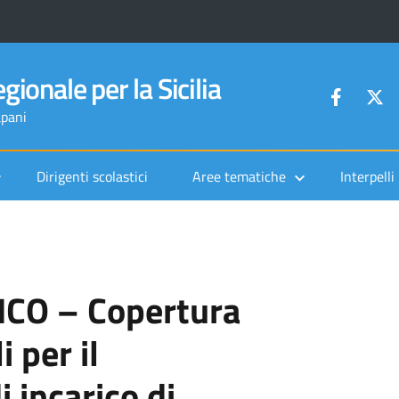
gionale per la Sicilia
apani
Dirigenti scolastici
Aree tematiche
Interpelli
CO – Copertura
i per il
 incarico di