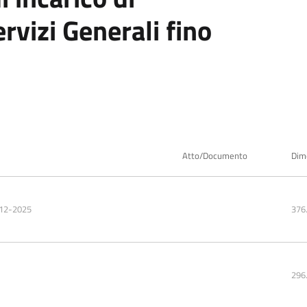
ervizi Generali fino
Atto/Documento
Dim
-12-2025
376
296