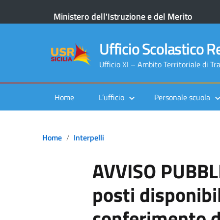
Ministero dell'Istruzione e del Merito
Ufficio Scolastico Re
Ufficio XI – Ambito Territoriale di Tr
Home
L’ufficio
Personale scuola
Home
Interpelli
AVVISO PUBBLI
posti disponibil
conferimento di