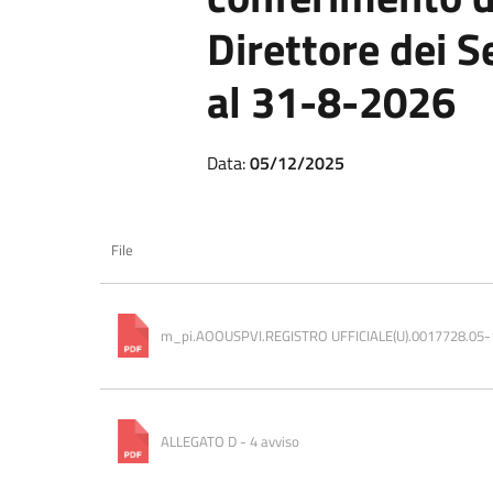
Direttore dei S
al 31-8-2026
Data:
05/12/2025
File
m_pi.AOOUSPVI.REGISTRO UFFICIALE(U).0017728.05
ALLEGATO D - 4 avviso