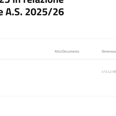
ie A.S. 2025/26
Atto/Documento
Dimensio
415.42 K