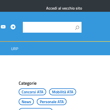
Accedi al vecchio sito
URP
Categorie
Concorsi ATA
Mobilità ATA
News
Personale ATA