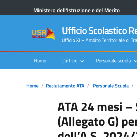
Ministero dell'Istruzione e del Merito
Ufficio Scolastico Re
Ufficio XI – Ambito Territoriale di Tr
Home
L’ufficio
Personale scuola
Home
Reclutamento ATA
Personale Scuola
ATA 24 mesi – S
(Allegato G) per
dell’A.S. 2024/