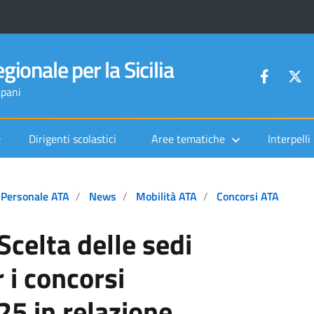
gionale per la Sicilia
apani
Dirigenti scolastici
Aree tematiche
Interpelli
Personale ATA
News
Mobilità ATA
Concorsi ATA
celta delle sedi
 i concorsi
25 in relazione