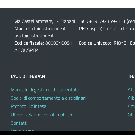
Via Castellammare, 14 Trapani
|
Tel.:
+39 0923599111
(cen
Mail:
usp.tp@istruzione.it
|
PEC:
usptp@postacert.istruz
urp.tp@istruzione.it
Codice fiscale:
80003400811 |
Codice Univoco:
JRJ8YE |
Co
AOOUSPTP
L’A.T. DI TRAPANI
TR
Manuale di gestione documentale
Atti
Codici di comportamento e disciplinari
Alb
Protocolli d’intesa
Amm
Ufficio Relazioni con il Pubblico
Obie
Contatti
Dove siamo