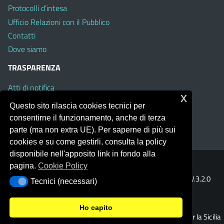
Protocolli d’intesa
Ufficio Relazioni con il Pubblico
Contatti
Dove siamo
TRASPARENZA
Atti di notifica
x
Albo on line
Questo sito rilascia cookies tecnici per
Amministrazione Trasparente
consentirne il funzionamento, anche di terza
Obiettivi di Accessibilità
parte (ma non extra UE). Per saperne di più sui
cookies e su come gestirli, consulta la policy
disponibile nell'apposito link in fondo alla
pagina.
Cookie Policy
Portale realizzato con la piattaforma
Argo Web 4.0
Template Italia configurato sul tema accessibile
EduTheme
V.3.2.0
Tecnici (necessari)
Tecnici (necessari)
(Mizar)
Ho capito
© 2026 Ufficio Scolastico Regionale per la Sicilia