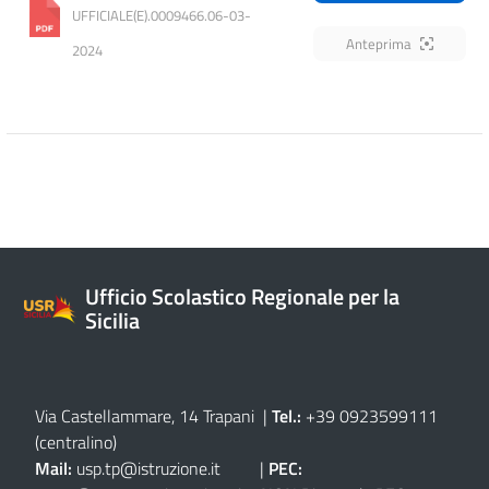
UFFICIALE(E).0009466.06-03-
Anteprima
2024
Ufficio Scolastico Regionale per la
Sicilia
Via Castellammare, 14 Trapani
|
Tel.:
+39 0923599111
(centralino)
Mail:
usp.tp@istruzione.it
|
PEC: