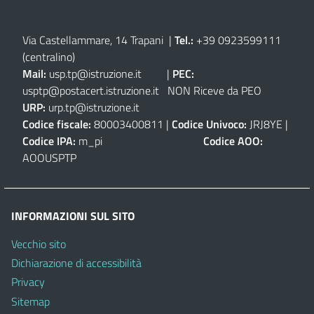
Via Castellammare, 14 Trapani
|
Tel.:
+39 0923599111
(centralino)
Mail:
usp.tp@istruzione.it
|
PEC:
usptp@postacert.istruzione.it
NON Riceve da PEO
URP:
urp.tp@istruzione.it
Codice fiscale:
80003400811 |
Codice Univoco:
JRJ8YE |
Codice IPA:
m_pi
Codice AOO:
AOOUSPTP
INFORMAZIONI SUL SITO
Vecchio sito
Dichiarazione di accessibilità
Privacy
Sitemap