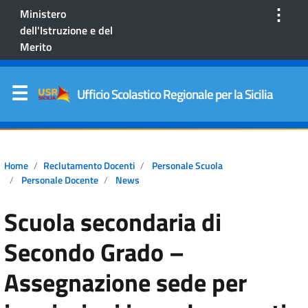
⋮
Ministero
dell'Istruzione e del
Merito
Ufficio Scolastico Regionale per la Sicilia
Home
Reclutamento Docenti
Personale Scuola
Personale Docente
News
Scuola secondaria di
Secondo Grado –
Assegnazione sede per