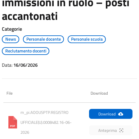
immissioni in ruolo – posti
accantonati
Categorie
News
Personale docente
Personale scuola
Reclutamento docenti
Data:
16/06/2026
File
Download
m_pi.AOOUSPTP.REGISTRO 
Download
UFFICIALE(U).0008482.16-06-
Anteprima
2026