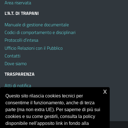
Area riservata
L’A.T. DI TRAPANI
Manuale di gestione documentale
Codici di comportamento e disciplinari
Protocolli d’intesa
Ufficio Relazioni con il Pubblico
Contatti
Dove siamo
TRASPARENZA
Atti di notifica
x
Albo on line
Questo sito rilascia cookies tecnici per
Amministrazione Trasparente
consentirne il funzionamento, anche di terza
Obiettivi di Accessibilità
parte (ma non extra UE). Per saperne di più sui
cookies e su come gestirli, consulta la policy
disponibile nell'apposito link in fondo alla