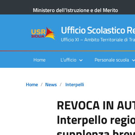
Ministero dell'Istruzione e del Merito
Ufficio Scolastico Re
Ufficio XI – Ambito Territoriale di Tr
Home
L’ufficio
Personale scuola
Home
News
Interpelli
REVOCA IN AU
Interpello regi
supplenza brev