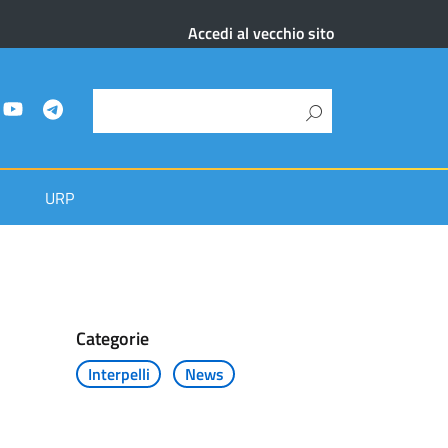
Accedi al vecchio sito
URP
Categorie
Interpelli
News