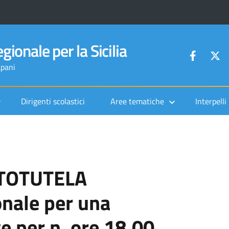
gionale per la Sicilia
apani
Dirigenti scolastici
Aree tematiche
Interpelli
TOTUTELA
onale per una
e per n. ore 18,00