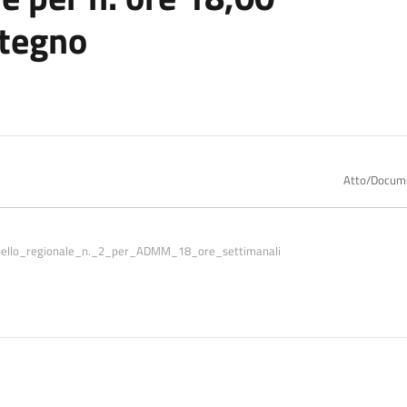
stegno
Atto/Docum
ello_regionale_n._2_per_ADMM_18_ore_settimanali