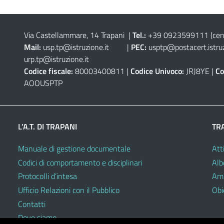
Via Castellammare, 14 Trapani
|
Tel.:
+39 0923599111
(cen
Mail:
usp.tp@istruzione.it
|
PEC:
usptp@postacert.istruz
urp.tp@istruzione.it
Codice fiscale:
80003400811 |
Codice Univoco:
JRJ8YE |
Co
AOOUSPTP
L’A.T. DI TRAPANI
TR
Manuale di gestione documentale
Atti
Codici di comportamento e disciplinari
Alb
Protocolli d’intesa
Amm
Ufficio Relazioni con il Pubblico
Obie
Contatti
Dove siamo