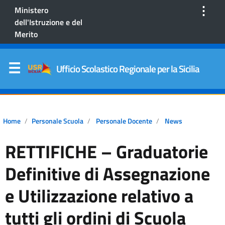
⋮
Ministero
dell'Istruzione e del
Merito
Ufficio Scolastico Regionale per la Sicilia
Home
Personale Scuola
Personale Docente
News
RETTIFICHE – Graduatorie
Definitive di Assegnazione
e Utilizzazione relativo a
tutti gli ordini di Scuola