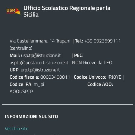
Ufficio Scolastico Regionale per la
Sicilia
Via Castellammare, 14 Trapani
|
Tel.:
+39 0923599111
(centralino)
Mail:
usp.tp@istruzione.it
|
PEC:
usptp@postacert.istruzione.it
NON Riceve da PEO
URP:
urp.tp@istruzione.it
Codice fiscale:
80003400811 |
Codice Univoco:
JRJ8YE |
Codice IPA:
m_pi
Codice AOO:
AOOUSPTP
INFORMAZIONI SUL SITO
Vecchio sito