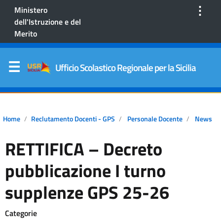
⋮
Ministero
dell'Istruzione e del
Merito
Ufficio Scolastico Regionale per la Sicilia
Home
Reclutamento Docenti - GPS
Personale Docente
News
RETTIFICA – Decreto
pubblicazione I turno
supplenze GPS 25-26
Categorie