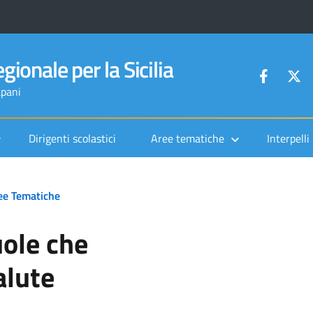
gionale per la Sicilia
apani
Dirigenti scolastici
Aree tematiche
Interpelli
ee Tematiche
ole che
lute