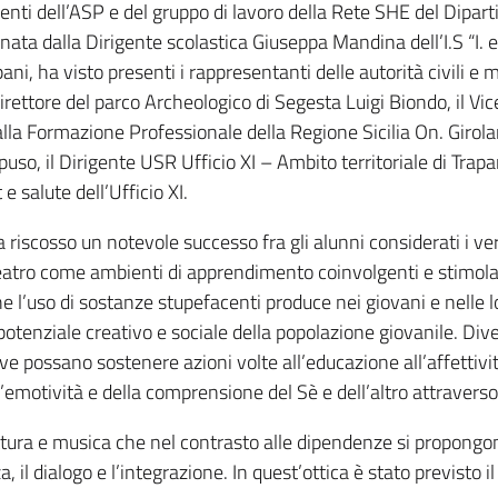
igenti dell’ASP e del gruppo di lavoro della Rete SHE del Dipar
inata dalla Dirigente scolastica Giuseppa Mandina dell’I.S “I. e 
ani, ha visto presenti i rappresentanti delle autorità civili e mi
l Direttore del parco Archeologico di Segesta Luigi Biondo, il V
 alla Formazione Professionale della Regione Sicilia On. Girol
so, il Dirigente USR Ufficio XI – Ambito territoriale di Trapan
e salute dell’Ufficio XI.
a riscosso un notevole successo fra gli alunni considerati i veri
teatro come ambienti di apprendimento coinvolgenti e stimolan
 l’uso di sostanze stupefacenti produce nei giovani e nelle 
potenziale creativo e sociale della popolazione giovanile. Div
ve possano sostenere azioni volte all’educazione all’affettivi
emotività e della comprensione del Sè e dell’altro attraverso l
ttura e musica che nel contrasto alle dipendenze si propongono
il dialogo e l’integrazione. In quest’ottica è stato previsto il