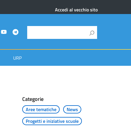
Accedi al vecchio sito
URP
Categorie
Aree tematiche
News
Progetti e iniziative scuole