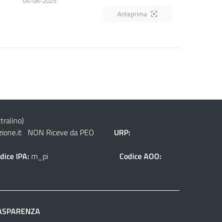
04-06-2025
Anteprima
tralino)
ione.it
NON Riceve da PEO
URP:
dice IPA:
m_pi
Codice AOO:
ASPARENZA