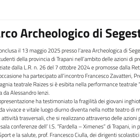
rco Archeologico di Seges
conclusa il 13 maggio 2025 presso l’area Archeologica di Seges
studenti della provincia di Trapani nell’ambito delle azioni di
ziate dalla L.R. n. 26 del 7 ottobre 2024 e promosse dalla R
’occasione ha partecipato all’incontro Francesco Zavatteri, Pre
gnia teatrale Raizes si è esibita nella performance teatrale “I
ta da Alessandro Ienzi.
ppresentazione ha testimoniato la fragilità dei giovani inghiott
a vivace e vitale luogo diurno diventa nella notte teatro di m
di attività trasversali, che si realizzano attraverso delle azion
a conferenze dell’ I.S. “Fardella – Ximenes” di Trapani, in p
ort e la salute, prof. Francesco Ciulla, dei dirigenti scolastici