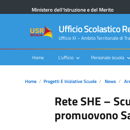
Ministero dell'Istruzione e del Merito
Ufficio Scolastico Re
Ufficio XI – Ambito Territoriale di Tr
Home
L’ufficio
Personale scuola
Home
Progetti E Iniziative Scuole
News
Ar
Rete SHE – Scu
promuovono Sa