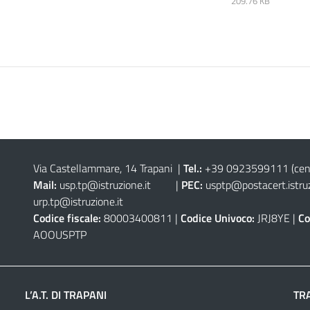
209.76 KB
Via Castellammare, 14 Trapani
|
Tel.:
+39 0923599111
(cen
Mail:
usp.tp@istruzione.it
|
PEC:
usptp@postacert.istruz
urp.tp@istruzione.it
Codice fiscale:
80003400811 |
Codice Univoco:
JRJ8YE |
Co
AOOUSPTP
L’A.T. DI TRAPANI
TR