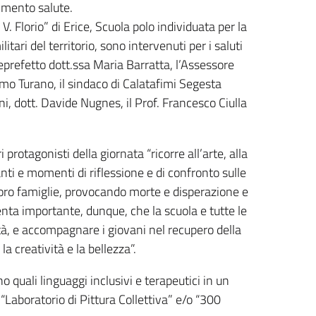
timento salute.
V. Florio” di Erice, Scuola polo individuata per la
litari del territorio, sono intervenuti per i saluti
iceprefetto dott.ssa Maria Barratta, l’Assessore
amo Turano, il sindaco di Calatafimi Segesta
i, dott. Davide Nugnes, il Prof. Francesco Ciulla
 protagonisti della giornata “ricorre all’arte, alla
ti e momenti di riflessione e di confronto sulle
loro famiglie, provocando morte e disperazione e
enta importante, dunque, che la scuola e tutte le
tà, e accompagnare i giovani nel recupero della
a creatività e la bellezza”.
 quali linguaggi inclusivi e terapeutici in un
 “Laboratorio di Pittura Collettiva” e/o “300