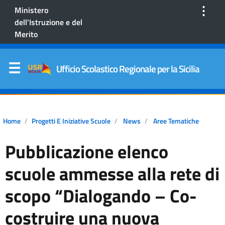
⋮
Ministero
dell'Istruzione e del
Merito
Ufficio Scolastico Regionale per la Sicilia
Home
Progetti E Iniziative Scuole
News
Aree Tematiche
Pubblicazione elenco
scuole ammesse alla rete di
scopo “Dialogando – Co-
costruire una nuova