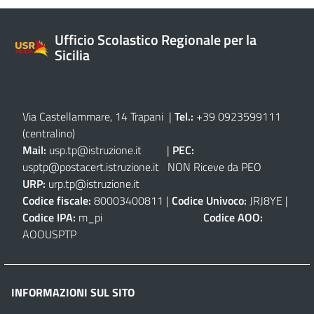
Ufficio Scolastico Regionale per la
Sicilia
Via Castellammare, 14 Trapani
|
Tel.:
+39 0923599111
(centralino)
Mail:
usp.tp@istruzione.it
|
PEC:
usptp@postacert.istruzione.it
NON Riceve da PEO
URP:
urp.tp@istruzione.it
Codice fiscale:
80003400811 |
Codice Univoco:
JRJ8YE |
Codice IPA:
m_pi
Codice AOO:
AOOUSPTP
INFORMAZIONI SUL SITO