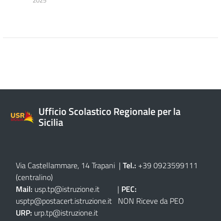
Ufficio Scolastico Regionale per la
Sicilia
Via Castellammare, 14 Trapani
|
Tel.:
+39 0923599111
(centralino)
Mail:
usp.tp@istruzione.it
|
PEC:
usptp@postacert.istruzione.it
NON Riceve da PEO
URP:
urp.tp@istruzione.it