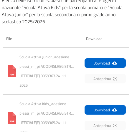
Elenco delle istituzioni scolastiche partecipanti al Progetto
nazionale “Scuola Attiva Kids” per la scuola primaria e “Scuola
Attiva Junior” per la scuola secondaria di primo grado anno
scolastico 2025/2026.
File
Download
Scuola Attiva Junior_adesione 
Download
plessi_m_pi.AOODRSI.REGISTRO 
UFFICIALE(E).0059363.24-11-
Anteprima
2025
Scuola Attiva Kids_adesione 
Download
plessi_m_pi.AOODRSI.REGISTRO 
UFFICIALE(E).0059365.24-11-
Anteprima
2025