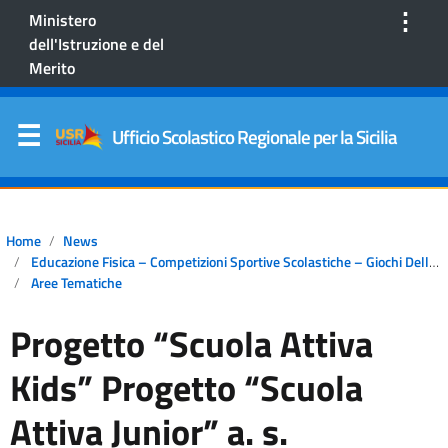
⋮
Ministero
dell'Istruzione e del
Merito
Ufficio Scolastico Regionale per la Sicilia
Home
News
Educazione Fisica – Competizioni Sportive Scolastiche – Giochi Della Gioventù
Aree Tematiche
Progetto “Scuola Attiva
Kids” Progetto “Scuola
Attiva Junior” a. s.