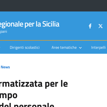
gionale per la Sicilia
apani
Dirigenti scolastici
Aree tematiche
Interpelli
News
rmatizzata per le
empo
del personale