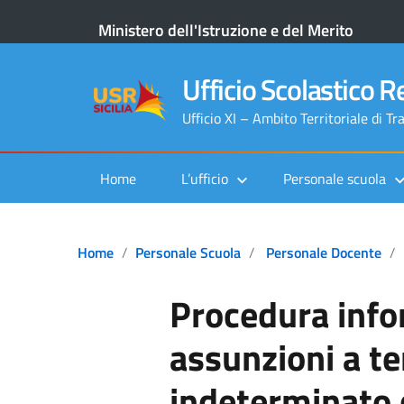
Ministero dell'Istruzione e del Merito
Ufficio Scolastico Re
Ufficio XI – Ambito Territoriale di Tr
Home
L’ufficio
Personale scuola
Home
Personale Scuola
Personale Docente
Procedura info
assunzioni a t
indeterminato 