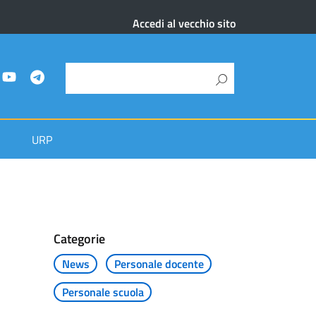
Accedi al vecchio sito
URP
Categorie
News
Personale docente
Personale scuola