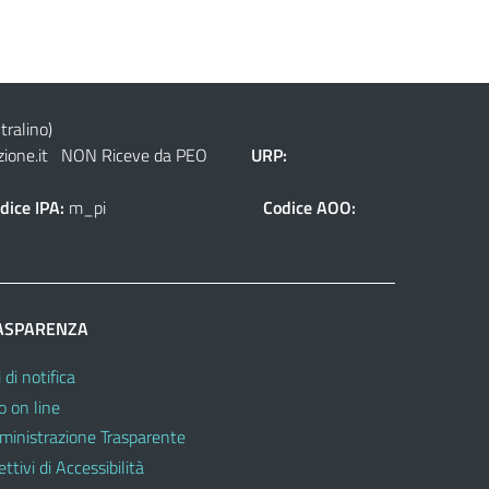
tralino)
ione.it
NON Riceve da PEO
URP:
dice IPA:
m_pi
Codice AOO:
ASPARENZA
 di notifica
o on line
inistrazione Trasparente
ttivi di Accessibilità