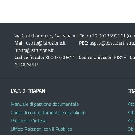
Via Castellammare, 14 Trapani
|
Tel.:
+39 0923599111
(cen
Mail:
usp.tp@istruzione.it
|
PEC:
usptp@postacert.istruz
urp.tp@istruzione.it
Codice fiscale:
80003400811 |
Codice Univoco:
JRJ8YE |
Co
AOOUSPTP
L’A.T. DI TRAPANI
TR
Manuale di gestione documentale
Atti
Codici di comportamento e disciplinari
Alb
Protocolli d’intesa
Amm
Ufficio Relazioni con il Pubblico
Obie