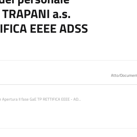
 TRAPANI a.s.
IFICA EEEE ADSS
Atto/Documen
 e Apertura II fase GaE TP RETTIFICA EEEE - AD...