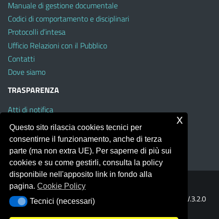
Manuale di gestione documentale
Codici di comportamento e disciplinari
Protocolli d’intesa
Ufficio Relazioni con il Pubblico
Contatti
Dove siamo
TRASPARENZA
Atti di notifica
x
Albo on line
Questo sito rilascia cookies tecnici per
Amministrazione Trasparente
consentirne il funzionamento, anche di terza
Obiettivi di Accessibilità
parte (ma non extra UE). Per saperne di più sui
cookies e su come gestirli, consulta la policy
disponibile nell'apposito link in fondo alla
pagina.
Cookie Policy
Portale realizzato con la piattaforma
Argo Web 4.0
Template Italia configurato sul tema accessibile
EduTheme
V.3.2.0
Tecnici (necessari)
Tecnici (necessari)
(Mizar)