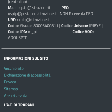
(centralino)
Mail:
usp.tp@istruzione.it
|
PEC:
usptp@postacert.istruzione.it
NON Riceve da PEO
URP:
urp.tp@istruzione.it
Codice fiscale:
80003400811 |
Codice Univoco:
JRJ8YE |
Codice IPA:
m_pi
Codice AOO:
AOOUSPTP
INFORMAZIONI SUL SITO
Vecchio sito
Dichiarazione di accessibilità
Privacy
Sitemap
Area riservata
L’A.T. DI TRAPANI