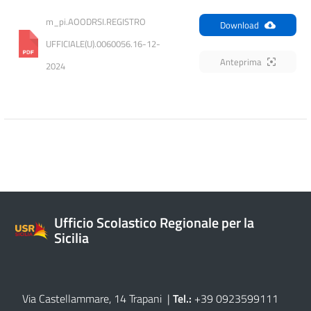
m_pi.AOODRSI.REGISTRO 
Download
UFFICIALE(U).0060056.16-12-
Anteprima
2024
Ufficio Scolastico Regionale per la
Sicilia
Via Castellammare, 14 Trapani
|
Tel.:
+39 0923599111