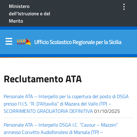
⋮
Ministero
dell'Istruzione e del
Merito
Ufficio Scolastico Regionale per la Sicilia
Reclutamento ATA
Personale ATA – Interpello per la copertura del posto di DSGA
presso l’I.I.S. “R. D’Altavilla” di Mazara del Vallo (TP) –
SCORRIMENTO GRADUATORIA DEFINITIVA
01/10/2025
Personale ATA – Interpello DSGA I.C. “Cavour – Mazzini”
annesso Convitto Audiofonolesi di Marsala (TP) –