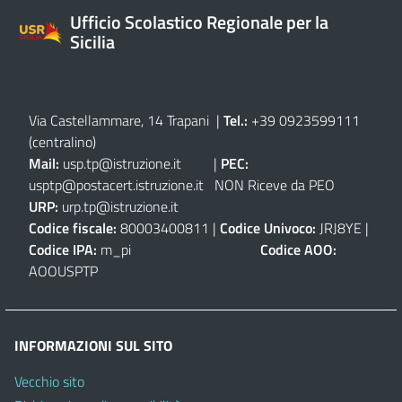
Ufficio Scolastico Regionale per la
Sicilia
Via Castellammare, 14 Trapani
|
Tel.:
+39 0923599111
(centralino)
Mail:
usp.tp@istruzione.it
|
PEC:
usptp@postacert.istruzione.it
NON Riceve da PEO
URP:
urp.tp@istruzione.it
Codice fiscale:
80003400811 |
Codice Univoco:
JRJ8YE |
Codice IPA:
m_pi
Codice AOO:
AOOUSPTP
INFORMAZIONI SUL SITO
Vecchio sito