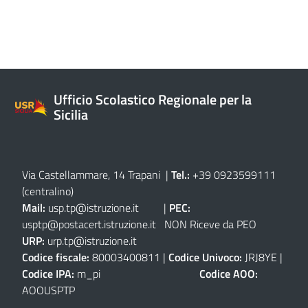
Ufficio Scolastico Regionale per la
Sicilia
Via Castellammare, 14 Trapani
|
Tel.:
+39 0923599111
(centralino)
Mail:
usp.tp@istruzione.it
|
PEC:
usptp@postacert.istruzione.it
NON Riceve da PEO
URP:
urp.tp@istruzione.it
Codice fiscale:
80003400811 |
Codice Univoco:
JRJ8YE |
Codice IPA:
m_pi
Codice AOO:
AOOUSPTP