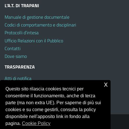
L’A.T. DI TRAPANI
Manuale di gestione documentale
Codici di comportamento e disciplinari
Protocolli d’intesa
Ufficio Relazioni con il Pubblico
Contatti
Dove siamo
TRASPARENZA
Atti di notifica
x
Albo on line
Questo sito rilascia cookies tecnici per
Amministrazione Trasparente
consentirne il funzionamento, anche di terza
Obiettivi di Accessibilità
parte (ma non extra UE). Per saperne di più sui
cookies e su come gestirli, consulta la policy
disponibile nell'apposito link in fondo alla
pagina.
Cookie Policy
Portale realizzato con la piattaforma
Argo Web 4.0