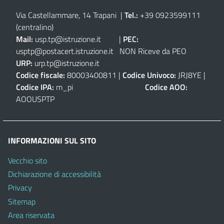
Via Castellammare, 14 Trapani
|
Tel.:
+39 0923599111
(centralino)
Mail:
usp.tp@istruzione.it
|
PEC:
usptp@postacert.istruzione.it
NON Riceve da PEO
URP:
urp.tp@istruzione.it
Codice fiscale:
80003400811 |
Codice Univoco:
JRJ8YE |
Codice IPA:
m_pi
Codice AOO:
AOOUSPTP
INFORMAZIONI SUL SITO
Vecchio sito
Dichiarazione di accessibilità
Privacy
Sitemap
Area riservata