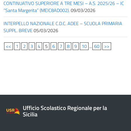
CONTINUATIVO SUPERIORE A TRE MESI – A.S. 2025/26 – IC
“Santa Margerita” (MEIC8AD002).
09/03/2026
INTERPELLO NAZIONALE C.D.C. ADEE – SCUOLA PRIMARIA
SUPPL. BREVE
05/03/2026
<<
1
2
3
4
5
6
7
8
9
10
...
60
>>
Ufficio Scolastico Regionale per la
Sicilia