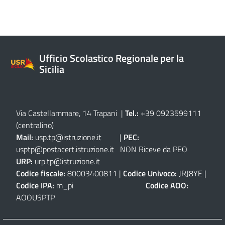
Ufficio Scolastico Regionale per la
Sicilia
Via Castellammare, 14 Trapani
|
Tel.:
+39 0923599111
(centralino)
Mail:
usp.tp@istruzione.it
|
PEC:
usptp@postacert.istruzione.it
NON Riceve da PEO
URP:
urp.tp@istruzione.it
Codice fiscale:
80003400811 |
Codice Univoco:
JRJ8YE |
Codice IPA:
m_pi
Codice AOO:
AOOUSPTP