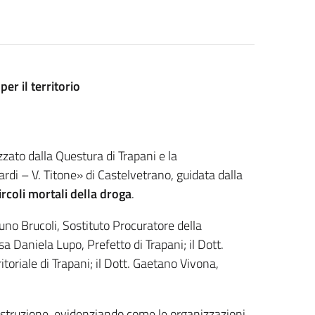
er il territorio
izzato dalla Questura di Trapani e la
ardi – V. Titone» di Castelvetrano, guidata dalla
ircoli mortali della droga
.
Bruno Brucoli, Sostituto Procuratore della
 Daniela Lupo, Prefetto di Trapani; il Dott.
itoriale di Trapani; il Dott. Gaetano Vivona,
ll’istruzione, evidenziando come le organizzazioni