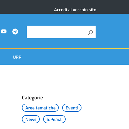
Accedi al vecchio sito
URP
Categorie
Aree tematiche
Eventi
News
S.Pe.S.I.