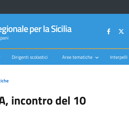
gionale per la Sicilia
apani
Dirigenti scolastici
Aree tematiche
Interpelli
iche
, incontro del 10