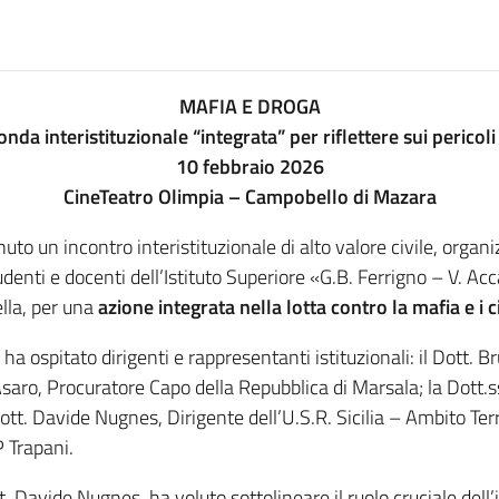
MAFIA E DROGA
nda interistituzionale “integrata” per riflettere sui pericoli p
10 febbraio 2026
CineTeatro Olimpia – Campobello di Mazara
nuto un incontro interistituzionale di alto valore civile, organ
denti e docenti dell’Istituto Superiore «G.B. Ferrigno – V. Acc
lla, per una
azione integrata nella lotta contro la mafia e i c
 ha ospitato dirigenti e rappresentanti istituzionali: il Dott. 
aro, Procuratore Capo della Repubblica di Marsala; la Dott.ssa
ott. Davide Nugnes, Dirigente dell’U.S.R. Sicilia – Ambito Terr
 Trapani.
ott. Davide Nugnes, ha voluto sottolineare il ruolo cruciale de