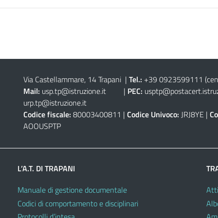
Via Castellammare, 14 Trapani
|
Tel.:
+39 0923599111
(cen
Mail:
usp.tp@istruzione.it
|
PEC:
usptp@postacert.istruz
urp.tp@istruzione.it
Codice fiscale:
80003400811 |
Codice Univoco:
JRJ8YE |
Co
AOOUSPTP
L’A.T. DI TRAPANI
TR
Manuale di gestione documentale
Atti
Codici di comportamento e disciplinari
Alb
Protocolli d’intesa
Amm