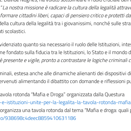
 “
La nostra missione è radicare la cultura della legalità attrav
rmare cittadini liberi, capaci di pensiero critico e protetti da
della cultura della legalità tra i giovanissimi, nonché sulle str
i scolastici.
evidenziato quanto sia necessario il ruolo delle Istituzioni, int
ondato sulla fiducia tra le Istituzioni, lo Stato e il mondo d
è presente e vigile, pronto a contrastare le logiche criminali 
iminali, estesa anche alle dinamiche alienanti dei dispositivi dig
ntervenuti alimentando il dibattito con domande e riflessioni p
 la tavola rotonda “Mafia e Droga” organizzata dalla Questura
-e-istituzioni-unite-per-la-legalita-la-tavola-rotonda-mafi
organizza una tavola rotonda dal tema “Mafia e droga: quali per
articolo/938698c4deec8859410631186