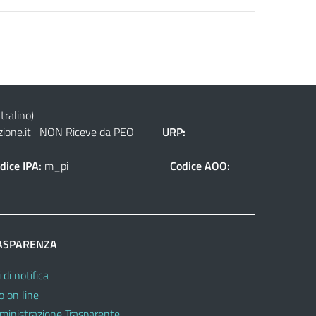
tralino)
ione.it
NON Riceve da PEO
URP:
dice IPA:
m_pi
Codice AOO:
ASPARENZA
 di notifica
o on line
inistrazione Trasparente