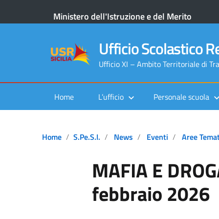
Ministero dell'Istruzione e del Merito
Ufficio Scolastico Re
Ufficio XI – Ambito Territoriale di Tr
Home
L’ufficio
Personale scuola
Home
S.Pe.S.I.
News
Eventi
Aree Temat
MAFIA E DROGA
febbraio 2026