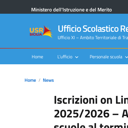
Ministero dell'Istruzione e del Merito
Ufficio Scolastico Re
Ufficio XI – Ambito Territoriale di Tr
Home
L’ufficio
Personale scuola
Home
News
Iscrizioni on L
2025/2026 – A
scuole al termin