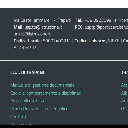
Via Castellammare, 14 Trapani
|
Tel.:
+39 0923599111
(cen
Mail:
usp.tp@istruzione.it
|
PEC:
usptp@postacert.istruz
urp.tp@istruzione.it
Codice fiscale:
80003400811 |
Codice Univoco:
JRJ8YE |
Co
AOOUSPTP
L’A.T. DI TRAPANI
TR
Manuale di gestione documentale
Atti
Codici di comportamento e disciplinari
Alb
Protocolli d’intesa
Amm
Ufficio Relazioni con il Pubblico
Obie
Contatti
Dove siamo