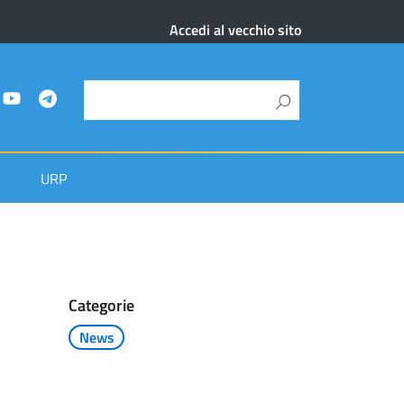
Accedi al vecchio sito
URP
Categorie
News