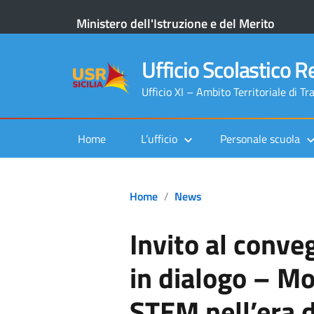
Ministero dell'Istruzione e del Merito
Ufficio Scolastico Re
Ufficio XI – Ambito Territoriale di Tr
Home
L’ufficio
Personale scuola
Home
News
Invito al conve
in dialogo – Mo
STEM nell’era d