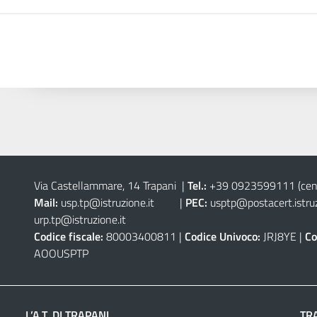
Via Castellammare, 14 Trapani
|
Tel.:
+39 0923599111
(cen
Mail:
usp.tp@istruzione.it
|
PEC:
usptp@postacert.istruz
urp.tp@istruzione.it
Codice fiscale:
80003400811 |
Codice Univoco:
JRJ8YE |
Co
AOOUSPTP
L’A.T. DI TRAPANI
TR