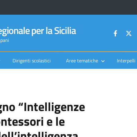
gionale per la Sicilia
apani
Dirigenti scolastici
Aree tematiche
Interpelli
gno “Intelligenze
ntessori e le
ell’intelligenza