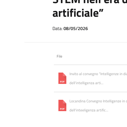
artificiale”
Data:
08/05/2026
File
Invito al convegno “Intelligenze in d
dell'intelligenza arti...
Locandina Convegno Intelligenze in d
dell'inteeligenza artific...