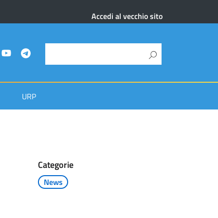
Accedi al vecchio sito
URP
Categorie
News