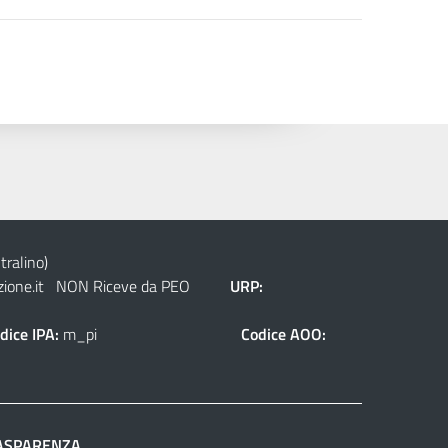
tralino)
ione.it
NON Riceve da PEO
URP:
dice IPA:
m_pi
Codice AOO:
ASPARENZA