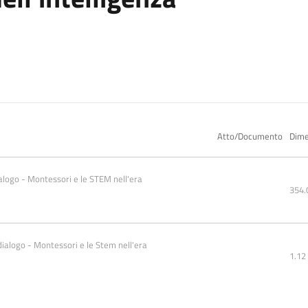
Atto/Documento
Dime
ialogo - Montessori e le STEM nell'era 
354.
ialogo - Montessori e le Stem nell'era 
1.12