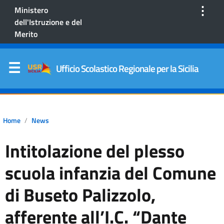
⋮
Ministero
dell'Istruzione e del
Merito
Ufficio Scolastico Regionale per la Sicilia
Home
News
Intitolazione del plesso
scuola infanzia del Comune
di Buseto Palizzolo,
afferente all’I.C. “Dante