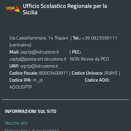
Ufficio Scolastico Regionale per la
Sicilia
Via Castellammare, 14 Trapani
|
Tel.:
+39 0923599111
(centralino)
Mail:
usp.tp@istruzione.it
|
PEC:
usptp@postacert.istruzione.it
NON Riceve da PEO
URP:
urp.tp@istruzione.it
Codice fiscale:
80003400811 |
Codice Univoco:
JRJ8YE |
Codice IPA:
m_pi
Codice AOO:
AOOUSPTP
INFORMAZIONI SUL SITO
Vecchio sito
Dichiarazione di accessibilità