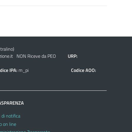
tralino)
ione.it
NON Riceve da PEO
URP:
dice IPA:
m_pi
Codice AOO:
ASPARENZA
 di notifica
o on line