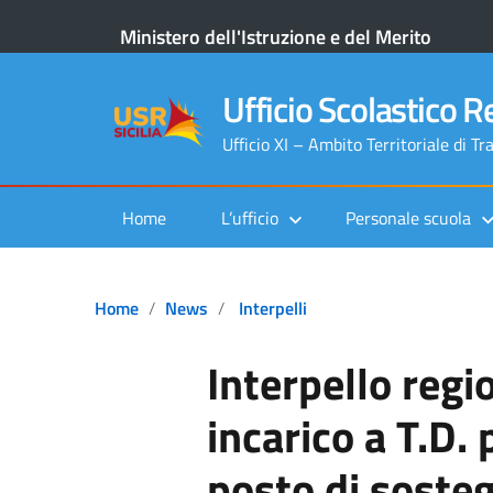
Ministero dell'Istruzione e del Merito
Ufficio Scolastico Re
Ufficio XI – Ambito Territoriale di Tr
Home
L’ufficio
Personale scuola
Home
News
Interpelli
Interpello regi
incarico a T.D. 
posto di soste