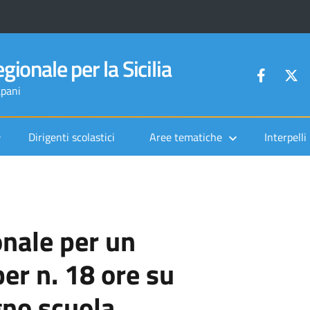
gionale per la Sicilia
apani
Dirigenti scolastici
Aree tematiche
Interpelli
onale per un
per n. 18 ore su
gno scuola