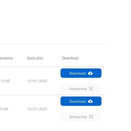
ensione
Data atto
Download
Download
.10 KB
15-01-2025
Anteprima
Download
70 KB
15-01-2025
Anteprima