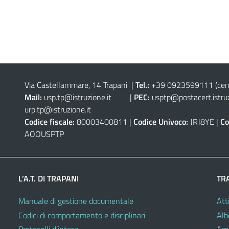
Via Castellammare, 14 Trapani
|
Tel.:
+39 0923599111
(cen
Mail:
usp.tp@istruzione.it
|
PEC:
usptp@postacert.istruz
urp.tp@istruzione.it
Codice fiscale:
80003400811 |
Codice Univoco:
JRJ8YE |
Co
AOOUSPTP
L’A.T. DI TRAPANI
TR
Manuale di gestione documentale
Atti
Codici di comportamento e disciplinari
Alb