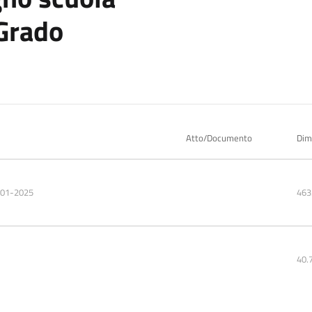
Grado
Atto/Documento
Dim
-01-2025
463
40.