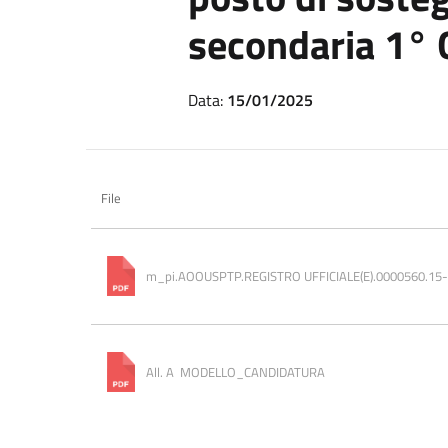
secondaria 1° 
Data:
15/01/2025
File
m_pi.AOOUSPTP.REGISTRO UFFICIALE(E).0000560.15
All. A  MODELLO_CANDIDATURA