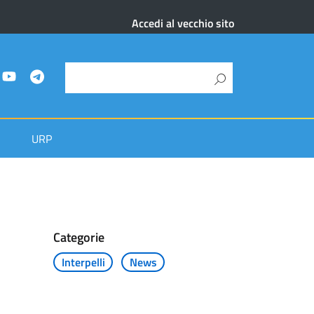
Accedi al vecchio sito
URP
Categorie
Interpelli
News