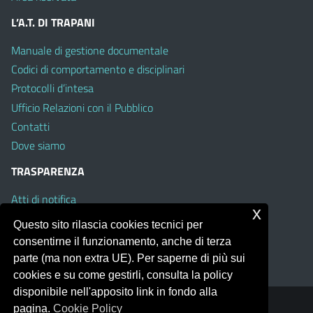
L’A.T. DI TRAPANI
Manuale di gestione documentale
Codici di comportamento e disciplinari
Protocolli d’intesa
Ufficio Relazioni con il Pubblico
Contatti
Dove siamo
TRASPARENZA
Atti di notifica
x
Albo on line
Questo sito rilascia cookies tecnici per
Amministrazione Trasparente
consentirne il funzionamento, anche di terza
Obiettivi di Accessibilità
parte (ma non extra UE). Per saperne di più sui
cookies e su come gestirli, consulta la policy
disponibile nell'apposito link in fondo alla
pagina.
Cookie Policy
Portale realizzato con la piattaforma
Argo Web 4.0