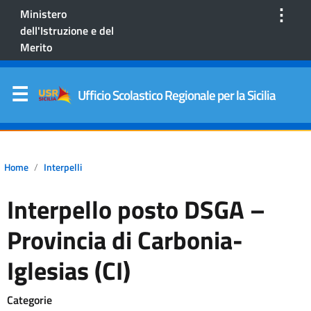
⋮
Ministero
dell'Istruzione e del
Merito
Ufficio Scolastico Regionale per la Sicilia
Home
Interpelli
Interpello posto DSGA –
Provincia di Carbonia-
Iglesias (CI)
Categorie