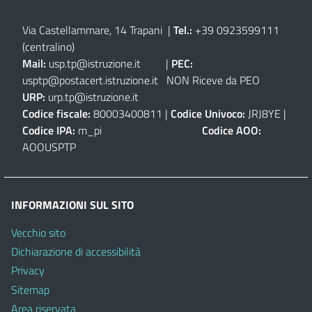
Via Castellammare, 14 Trapani
|
Tel.:
+39 0923599111
(centralino)
Mail:
usp.tp@istruzione.it
|
PEC:
usptp@postacert.istruzione.it
NON Riceve da PEO
URP:
urp.tp@istruzione.it
Codice fiscale:
80003400811 |
Codice Univoco:
JRJ8YE |
Codice IPA:
m_pi
Codice AOO:
AOOUSPTP
INFORMAZIONI SUL SITO
Vecchio sito
Dichiarazione di accessibilità
Privacy
Sitemap
Area riservata