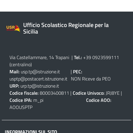
Ufficio Scolastico Regionale per la
Sicilia
Via Castellammare, 14 Trapani
|
Tel.:
+39 0923599111
(centralino)
Mail:
usp.tp@istruzione.it
|
PEC:
usptp@postacert.istruzione.it
NON Riceve da PEO
URP:
urp.tp@istruzione.it
Codice fiscale:
80003400811 |
Codice Univoco:
JRJ8YE |
Codice IPA:
m_pi
Codice AOO:
AOOUSPTP
INFORMAZIONI SUL SITO